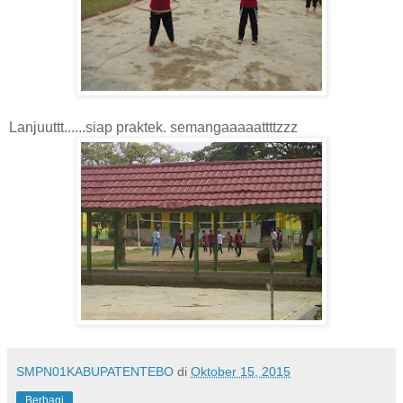
Lanjuuttt......siap praktek. semangaaaaattttzzz
SMPN01KABUPATENTEBO
di
Oktober 15, 2015
Berbagi