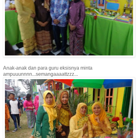
Anak-anak dan para guru eksisnya minta
ampuuunnnn...semangaaaattzzz...