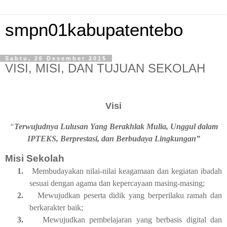
smpn01kabupatentebo
Sabtu, 26 Desember 2015
VISI, MISI, DAN TUJUAN SEKOLAH
Visi
“
Terwujudnya
Lulusan Yang Berakhlak Mulia
,
Unggul dalam
IPTEKS, Berprestasi
,
dan Berbudaya Lingkungan
”
Misi Sekolah
1.
Membudayakan nilai-nilai keagamaan dan kegiatan ibadah
sesuai dengan agama dan kepercayaan masing-masing;
2.
Mewujudkan peserta didik yang berperilaku ramah dan
berkarakter baik;
3.
Mewujudkan pembelajaran yang berbasis digital dan