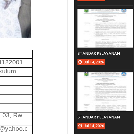
I
STANDAR PELAYANAN
4122001
Jul
14,
2026
ikulum
. 03, Rw.
STANDAR PELAYANAN
Jul
14,
2026
a@yahoo.c