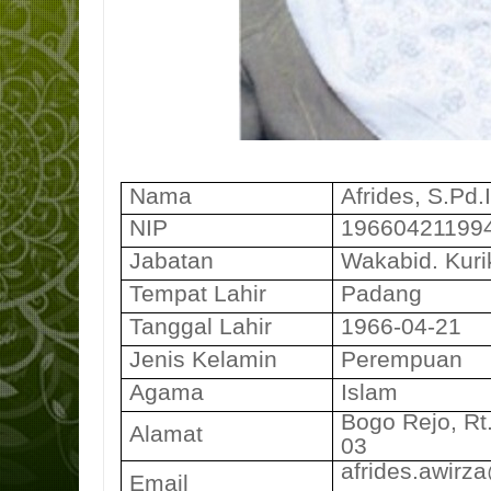
Nama
Afrides, S.Pd.
NIP
19660421199
Jabatan
Wakabid. Kur
Tempat Lahir
Padang
Tanggal Lahir
1966-04-21
Jenis Kelamin
Perempuan
Agama
Islam
Bogo Rejo, Rt
Alamat
03
afrides.awirz
Email