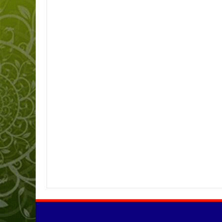
Item Reviewed:
Afrides, S.Pd.I
Rating:
5
Reviewed By:
SMPN01KABU