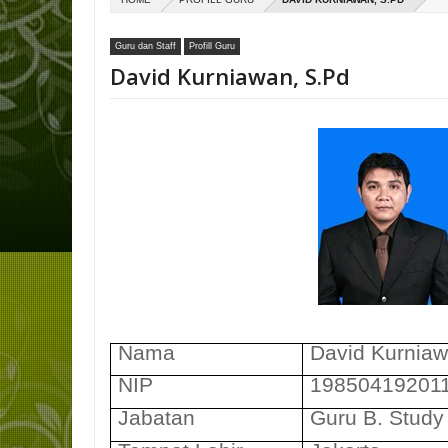
Guru dan Staff
Profill Guru
David Kurniawan, S.Pd
Nama
David Kurniaw
NIP
19850419201
Jabatan
Guru B. Study