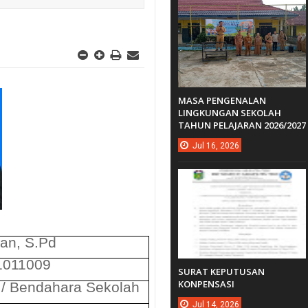
MASA PENGENALAN
LINGKUNGAN SEKOLAH
TAHUN PELAJARAN 2026/2027
Jul
16,
2026
an, S.Pd
1011009
SURAT KEPUTUSAN
KONPENSASI
 / Bendahara Sekolah
Jul
14,
2026