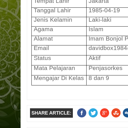
Tempat Lahir
Jakarta
Tanggal Lahir
1985-04-19
Jenis Kelamin
Laki-laki
Agama
Islam
Alamat
Imam Bonjol 
Email
davidbox198
Status
Aktif
Mata Pelajaran
Penjasorkes
Mengajar Di Kelas
8 dan 9
SHARE ARTICLE: