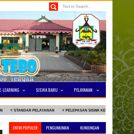
E-LEARNING
SISWA BARU
PELAYANAN
STANDAR PELAYANAN
PELEPASAN SISWA KELAS 9
NILAI TKA
ENTRI POPULER
PENGUMUMAN
KUNJUNGAN