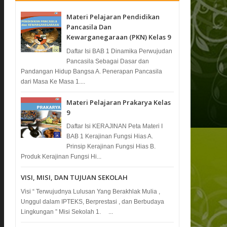
Materi Pelajaran Pendidikan
Pancasila Dan
Kewarganegaraan (PKN) Kelas 9
Daftar Isi BAB 1 Dinamika Perwujudan
Pancasila Sebagai Dasar dan
Pandangan Hidup Bangsa A. Penerapan Pancasila
dari Masa Ke Masa 1....
Materi Pelajaran Prakarya Kelas
9
Daftar Isi KERAJINAN Peta Materi I
BAB 1 Kerajinan Fungsi Hias A.
Prinsip Kerajinan Fungsi Hias B.
Produk Kerajinan Fungsi Hi...
VISI, MISI, DAN TUJUAN SEKOLAH
Visi “ Terwujudnya Lulusan Yang Berakhlak Mulia ,
Unggul dalam IPTEKS, Berprestasi , dan Berbudaya
Lingkungan ” Misi Sekolah 1. ...