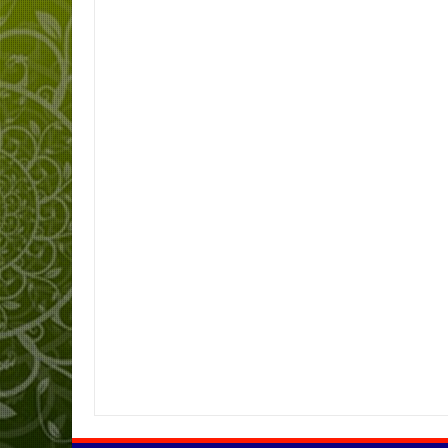
Item Reviewed:
Gratitude English E-Learning
Rating:
5
Reviewed By: