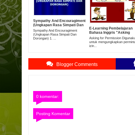
Sympathy And Encouragiment
(Ungkapan Rasa Simpati Dan
E-Learning Pembelajaran
Dorongan)
Sympathy And Encouragiment
Bahasa Inggris "Asking
(Ungkapan Rasa Simpati Dan
Permission"
Asking for Permission Digunak
Dorongan) 1. ...
untuk mengungkapkan permint
izin...
Blogger Comments
0 komentar:
Posting Komentar