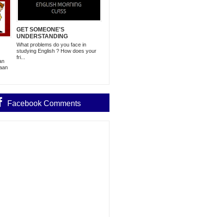
GET SOMEONE'S
UNDERSTANDING
What problems do you face in
studying English ? How does your
fri...
an
aan
Facebook Comments