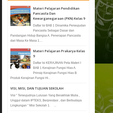
Materi Pelajaran Pendidikan
Pancasila Dan
Kewarganegaraan (PKN) Kelas 9
Daftar Isi BAB 1 Dinamika Perwujudan
Pancasila Sebagai Dasar dan
Pandangan Hidup Bangsa A. Penerapan Pancasila
dari Masa Ke Masa 1....
Materi Pelajaran Prakarya Kelas
9
Daftar Isi KERAJINAN Peta Materi I
BAB 1 Kerajinan Fungsi Hias A.
Prinsip Kerajinan Fungsi Hias B.
Produk Kerajinan Fungsi Hi...
VISI, MISI, DAN TUJUAN SEKOLAH
Visi “ Terwujudnya Lulusan Yang Berakhlak Mulia ,
Unggul dalam IPTEKS, Berprestasi , dan Berbudaya
Lingkungan ” Misi Sekolah 1. ...