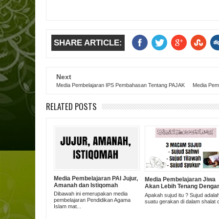
SHARE ARTICLE:
Next
Media Pembelajaran IPS Pembahasan Tentang PAJAK
Media Pemb
RELATED POSTS
Media Pembelajaran PAI Jujur,
Media Pembelajaran Jiwa
Amanah dan Istiqomah
Akan Lebih Tenang Denga
Bersujud
Dibawah ini emerupakan media
Apakah sujud itu ? Sujud adala
pembelajaran Pendidikan Agama
suatu gerakan di dalam shalat di
Islam mat...