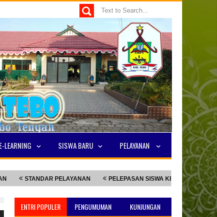
E-LEARNING
SISWA BARU
PELAYANAN
ANDAR PELAYANAN
PELEPASAN SISWA KELAS 9
NILAI TKA TER
ENTRI POPULER
PENGUMUMAN
KUNJUNGAN