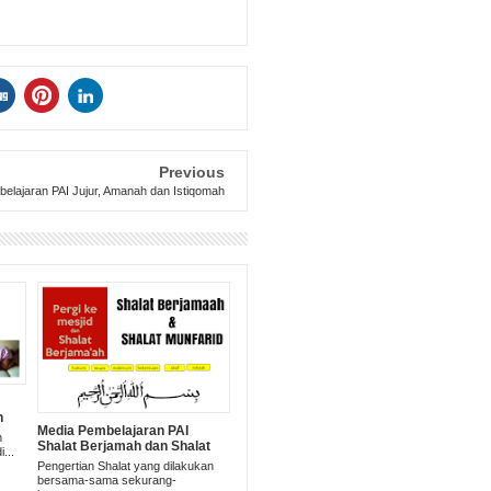
Previous
elajaran PAI Jujur, Amanah dan Istiqomah
n
Media Pembelajaran PAI
h
Shalat Berjamah dan Shalat
...
Munfarid
Pengertian Shalat yang dilakukan
bersama-sama sekurang-