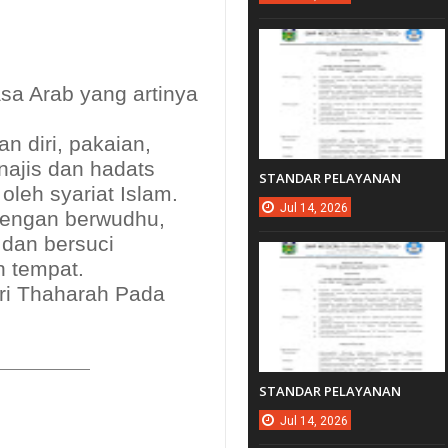
n diri, pakaian,
najis dan hadats
STANDAR PELAYANAN
oleh syariat Islam.
Jul
14,
2026
 dengan berwudhu,
 dan bersuci
 tempat.
ri Thaharah Pada
STANDAR PELAYANAN
Jul
14,
2026