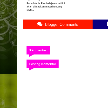
Pada Media Pembelajaran kali ini
akan dijelaskan materi tentang
Men...
Blogger Comments
0 komentar:
Posting Komentar