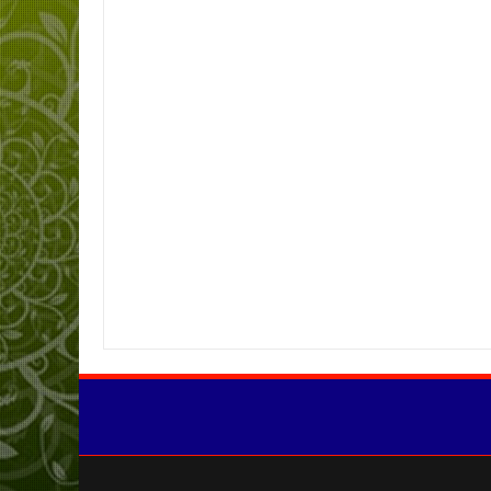
Item Reviewed:
Menemukan Informasi Secara Cepat Dari Tabel Diag
SMPN01KABUPATENTEBO