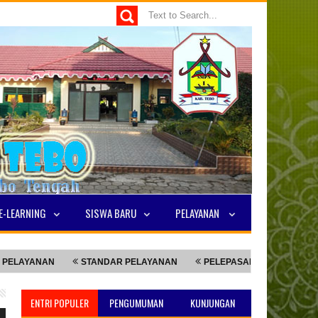
E-LEARNING
SISWA BARU
PELAYANAN
YANAN
STANDAR PELAYANAN
PELEPASAN SISWA KELAS 9
ENTRI POPULER
PENGUMUMAN
KUNJUNGAN