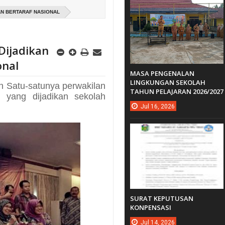
AN BERTARAF NASIONAL
Dijadikan
onal
MASA PENGENALAN
LINGKUNGAN SEKOLAH
 Satu-satunya perwakilan
TAHUN PELAJARAN 2026/2027
 yang dijadikan sekolah
Jul
16,
2026
SURAT KEPUTUSAN
KONPENSASI
Jul
14,
2026