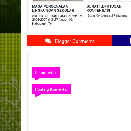
MASA PENGENALAN
SURAT KEPUTUSAN
LINGKUNGAN SEKOLAH
KONPENSASI
TAHUN PELAJARAN
Surat Konpensasi Pelayanan
Sukses dan Transparan: SPMB TA
2026/2027
2026/2027 di SMP Negeri 01
Kabupaten Te...
Blogger Comments
0 komentar:
Posting Komentar