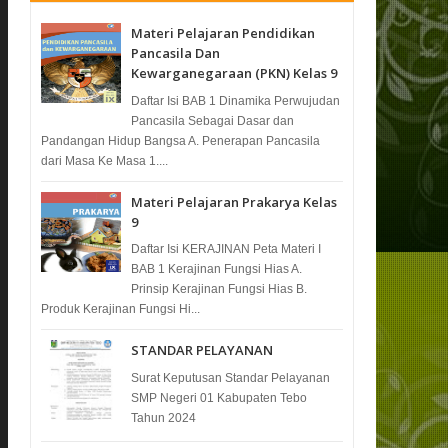
Materi Pelajaran Pendidikan
Pancasila Dan
Kewarganegaraan (PKN) Kelas 9
Daftar Isi BAB 1 Dinamika Perwujudan
Pancasila Sebagai Dasar dan
Pandangan Hidup Bangsa A. Penerapan Pancasila
dari Masa Ke Masa 1....
Materi Pelajaran Prakarya Kelas
9
Daftar Isi KERAJINAN Peta Materi I
BAB 1 Kerajinan Fungsi Hias A.
Prinsip Kerajinan Fungsi Hias B.
Produk Kerajinan Fungsi Hi...
STANDAR PELAYANAN
Surat Keputusan Standar Pelayanan
SMP Negeri 01 Kabupaten Tebo
Tahun 2024