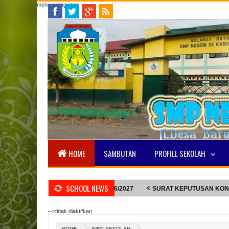
menu paling atas
HOME
SAMBUTAN
PROFILL SEKOLAH
SCHOOL NEWS
 TAHUN PELAJARAN 2026/2027
SURAT KEPUTUSAN KONPENSASI
-->tidak diaktifkan
HOME
INFO SEKOLAH