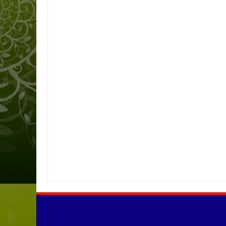
Item Reviewed:
SMP Negeri 1 Kabupaten Tebo Dijadikan Sekolah Ruj
By:
SMPN01KABUPATENTEBO