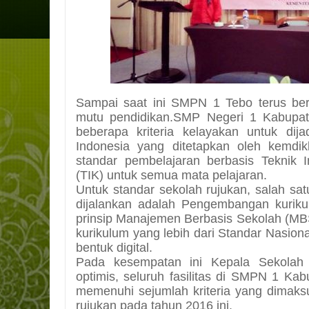
Sampai saat ini SMPN 1 Tebo terus be
mutu pendidikan.SMP Negeri 1 Kabupa
beberapa kriteria kelayakan untuk dija
Indonesia yang ditetapkan oleh kemdi
standar pembelajaran berbasis Teknik 
(TIK) untuk semua mata pelajaran.
Untuk standar sekolah rujukan, salah sat
dijalankan adalah Pengembangan kurik
prinsip Manajemen Berbasis Sekolah (M
kurikulum yang lebih dari Standar Nasion
bentuk digital.
Pada kesempatan ini Kepala Sekola
optimis, seluruh fasilitas di SMPN 1 Kab
memenuhi sejumlah kriteria yang dimaks
rujukan pada tahun 2016 ini.