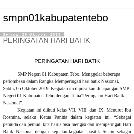
smpn01kabupatentebo
Selasa, 29 Oktober 2019
PERINGATAN HARI BATIK
PERINGATAN HARI BATIK
SMP Negeri 01 Kabupaten Tebo, Menggelar
beberapa
perlombaan dalam Rangka Memperingati hari batik Nasional
,
Sabtu
, 05 Oktober
2019. Kegiatan
ini
dipusatkan di lapangan SMP
Negeri 01 Kabupaten Tebo dengan Tema”
Peringatan Hari Batik
Nasional
”.
Kegiatan ini diikuti kelas VII
,
VII
I, dan IX
.
Menurut Ibu
Rosmina, selaku Ketua Panitia dalam kegiatan ini, “Sebagai
pemuda dan pemudi kita harus bisa mengisi dan memperingati Hari
Batik Nasional dengan kegiatan-kegiatan positif. Selain sebagai