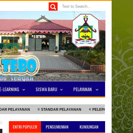
E-LEARNING
SISWA BARU
PELAYANAN
LAYANAN
STANDAR PELAYANAN
PELEPASAN SISWA KELAS 9
ENTRI POPULER
PENGUMUMAN
KUNJUNGAN