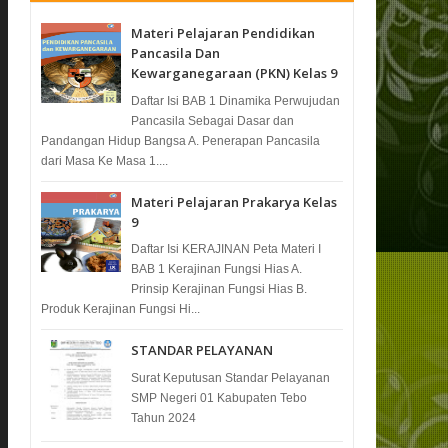
Materi Pelajaran Pendidikan
Pancasila Dan
Kewarganegaraan (PKN) Kelas 9
Daftar Isi BAB 1 Dinamika Perwujudan
Pancasila Sebagai Dasar dan
Pandangan Hidup Bangsa A. Penerapan Pancasila
dari Masa Ke Masa 1....
Materi Pelajaran Prakarya Kelas
9
Daftar Isi KERAJINAN Peta Materi I
BAB 1 Kerajinan Fungsi Hias A.
Prinsip Kerajinan Fungsi Hias B.
Produk Kerajinan Fungsi Hi...
STANDAR PELAYANAN
Surat Keputusan Standar Pelayanan
SMP Negeri 01 Kabupaten Tebo
Tahun 2024