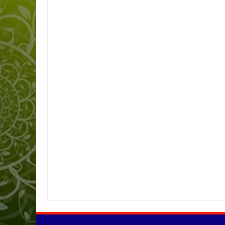
Item Reviewed:
HARI RAYA IDUL FITRI 1442 H
Rating:
5
Reviewed B