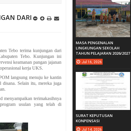
NGAN DARI
MASA PENGENALAN
LINGKUNGAN SEKOLAH
en Tebo terima kunjungan dari
TAHUN PELAJARAN 2026/2027
bupaten Tebo. Kunjungan ini
tervensi keamanan pangan jajanan
Jul
16,
2026
operasional kerja UKS.
BPOM langsung menuju ke kantin
 disana. Selain itu, mereka juga
an.
Pd menyampaikan terimakasihnya
program usulan yang telah di
SURAT KEPUTUSAN
KONPENSASI
Jul
14,
2026