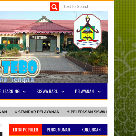
E-LEARNING
SISWA BARU
PELAYANAN
STANDAR PELAYANAN
PELEPASAN SISWA KELAS 9
NILAI TKA 
ENTRI POPULER
PENGUMUMAN
KUNJUNGAN