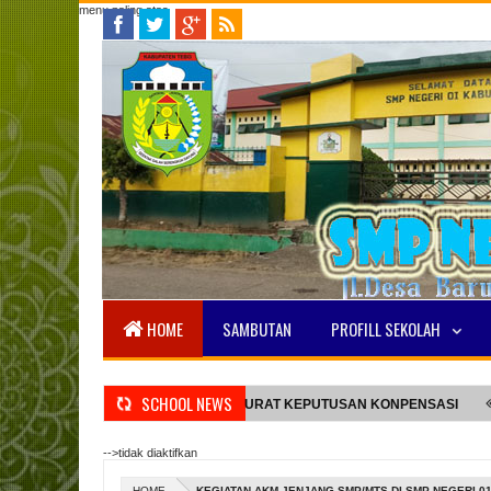
menu paling atas
HOME
SAMBUTAN
PROFILL SEKOLAH
SCHOOL NEWS
ELAJARAN 2026/2027
SURAT KEPUTUSAN KONPENSASI
STAN
-->tidak diaktifkan
HOME
KEGIATAN AKM JENJANG SMP/MTS DI SMP NEGERI 0