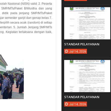
lah Nasional (NISN) valid. 2. Peserta
ang SMP/MTs/Paket B/Wustha dan yang
a didik pada jenjang SMP/MTs/Paket
jar semester ganjil dan genap kelas 7.
terpilih secara acak (random) di setiap
enterian. 5. Jumlah Jenjang SMP/MTs
ang.
Kegiatan terlaksana dengan baik,
STANDAR PELAYANAN
Jul
14,
2026
STANDAR PELAYANAN
Jul
14,
2026