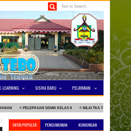
E-LEARNING
SISWA BARU
PELAYANAN
PELEPASAN SISWA KELAS 9
NILAI TKA TERTINGGI
HARI L
ENTRI POPULER
PENGUMUMAN
KUNJUNGAN