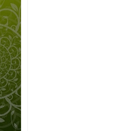
Item Reviewed:
KEGIATAN AKM JENJANG SMP/MTs DI SMP NEGER
SMPN01KABUPATENTEBO