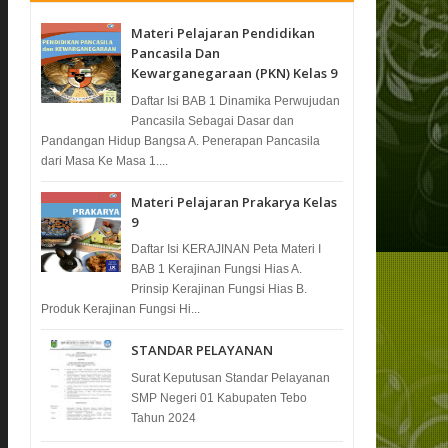
Materi Pelajaran Pendidikan
Pancasila Dan
Kewarganegaraan (PKN) Kelas 9
Daftar Isi BAB 1 Dinamika Perwujudan
Pancasila Sebagai Dasar dan
Pandangan Hidup Bangsa A. Penerapan Pancasila
dari Masa Ke Masa 1....
Materi Pelajaran Prakarya Kelas
9
Daftar Isi KERAJINAN Peta Materi I
BAB 1 Kerajinan Fungsi Hias A.
Prinsip Kerajinan Fungsi Hias B.
Produk Kerajinan Fungsi Hi...
STANDAR PELAYANAN
Surat Keputusan Standar Pelayanan
SMP Negeri 01 Kabupaten Tebo
Tahun 2024