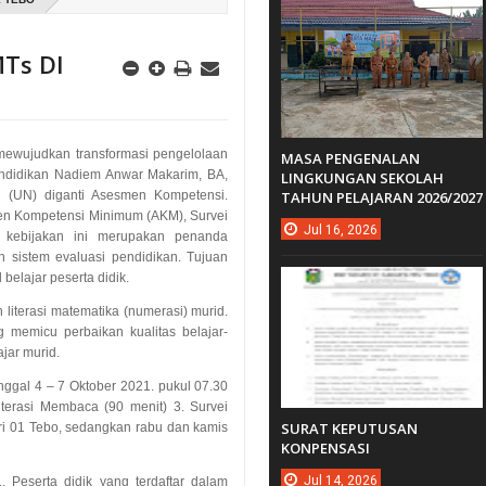
Ts DI
mewujudkan transformasi pengelolaan
MASA PENGENALAN
endidikan Nadiem Anwar Makarim, BA,
LINGKUNGAN SEKOLAH
 (UN) diganti Asesmen Kompetensi.
TAHUN PELAJARAN 2026/2027
smen Kompetensi Minimum (AKM), Survei
Jul
16,
2026
a kebijakan ini merupakan penanda
 sistem evaluasi pendidikan. Tujuan
elajar peserta didik.
literasi matematika (numerasi) murid.
g memicu perbaikan kualitas belajar-
jar murid.
nggal 4 – 7 Oktober 2021. pukul 07.30
iterasi Membaca (90 menit) 3. Survei
SURAT KEPUTUSAN
eri 01 Tebo, sedangkan rabu dan kamis
KONPENSASI
Jul
14,
2026
 Peserta didik yang terdaftar dalam