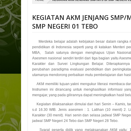
KEGIATAN AKM JENJANG SMP/M
SMP NEGERI 01 TEBO
Merdeka belajar adalah kebijakan besar dalam rangka 
pendidikan di Indonesia
seperti yang di katakan Menteri p
MBA,
Salah satunya dengan menghapus Ujian Nasional
Asesmen nasional sendiri terdiri dari tiga bagian yaitu Ase
Karakter dan Survei Lingkungan Belajar. Diterapkanny
perubahan paradigma evaluasi pendidikan dan peningkatan
utamanya mendorong perbaikan mutu pembelajaran dan hasil b
AKM memiliki tujuan yakni mengukur literasi membaca dan 
Instrumen ini dirancang untuk menghasilkan informasi yan
mengajar, yang pada gilirannya dapat meningkatkan hasil bela
K
egiatan dilaksanakan dimulai dari hari
Senin – Kamis, ta
s.d 16.30 WIB. Jenis asesmen : 1. Latihan (10 menit) 2. L
Karakter (30 menit). Hari senin dan selasa jadwal SMP Neg
jadwal SMP Negeri 24 Tebo dan SMP Negeri 28 Tebo.
Syarat peserta didik yang melaksanakan AKM yaitu: 1.