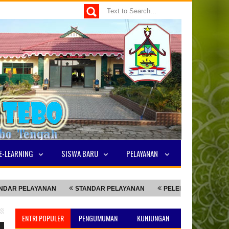
E-LEARNING
SISWA BARU
PELAYANAN
AYANAN
STANDAR PELAYANAN
PELEPASAN SISWA KELAS 9
ENTRI POPULER
PENGUMUMAN
KUNJUNGAN