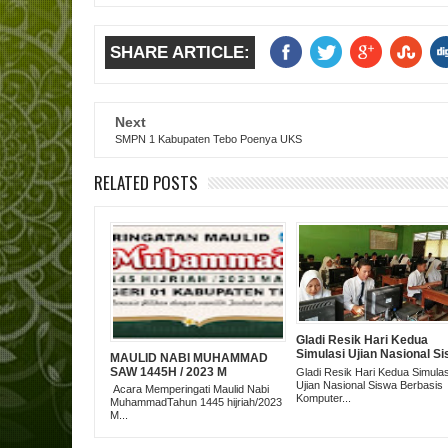
SHARE ARTICLE:
Next
SMPN 1 Kabupaten Tebo Poenya UKS
RELATED POSTS
Gladi Resik Hari Kedua
Simulasi Ujian Nasional S
MAULID NABI MUHAMMAD
Berbasis Komputer Berjal
SAW 1445H / 2023 M
Gladi Resik Hari Kedua Simulas
Lancar
Ujian Nasional Siswa Berbasis
Acara Memperingati Maulid Nabi
Komputer...
MuhammadTahun 1445 hijriah/2023
M...