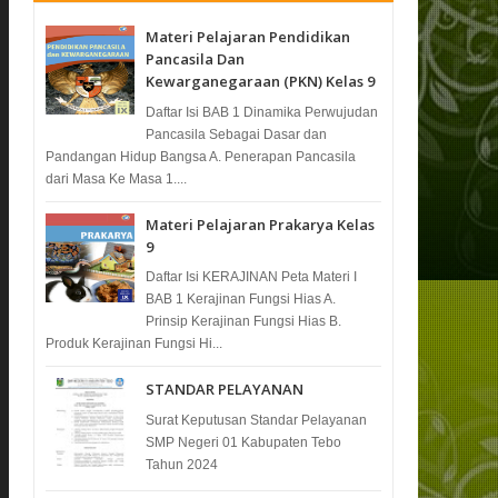
Materi Pelajaran Pendidikan
Pancasila Dan
Kewarganegaraan (PKN) Kelas 9
Daftar Isi BAB 1 Dinamika Perwujudan
Pancasila Sebagai Dasar dan
Pandangan Hidup Bangsa A. Penerapan Pancasila
dari Masa Ke Masa 1....
Materi Pelajaran Prakarya Kelas
9
Daftar Isi KERAJINAN Peta Materi I
BAB 1 Kerajinan Fungsi Hias A.
Prinsip Kerajinan Fungsi Hias B.
Produk Kerajinan Fungsi Hi...
STANDAR PELAYANAN
Surat Keputusan Standar Pelayanan
SMP Negeri 01 Kabupaten Tebo
Tahun 2024