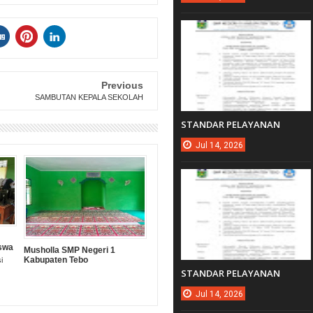
Previous
SAMBUTAN KEPALA SEKOLAH
STANDAR PELAYANAN
Jul
14,
2026
iswa
Musholla SMP Negeri 1
an
Kabupaten Tebo
i
STANDAR PELAYANAN
Jul
14,
2026