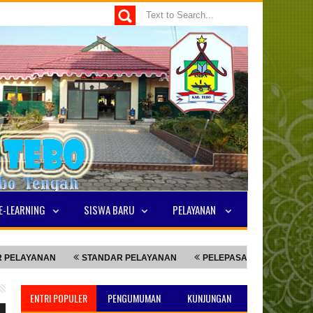
E-LEARNING
SISWA BARU
PELAYANAN
AYANAN
STANDAR PELAYANAN
PELEPASAN SISWA KELAS 9
ENTRI POPULER
PENGUMUMAN
KUNJUNGAN