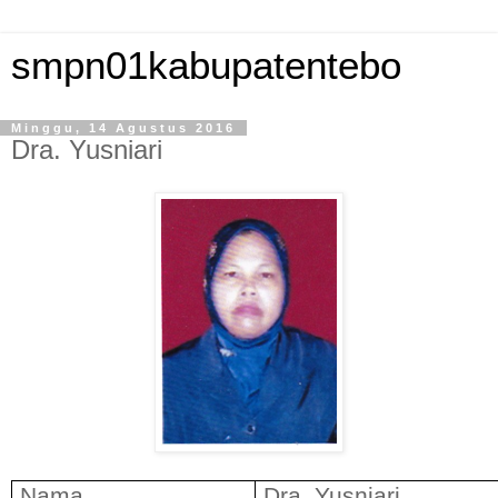
smpn01kabupatentebo
Minggu, 14 Agustus 2016
Dra. Yusniari
Nama
Dra. Yusniari