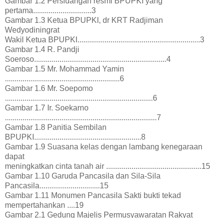
Gambar 1.2 Persidangan resmi BPUPKI yang
pertama..............................3
Gambar 1.3 Ketua BPUPKI, dr KRT Radjiman
Wedyodiningrat
Wakil Ketua BPUPKI...............................................................3
Gambar 1.4 R. Pandji
Soeroso....................................................................4
Gambar 1.5 Mr. Mohammad Yamin
...........................................................6
Gambar 1.6 Mr. Soepomo
............................................................................6
Gambar 1.7 Ir. Soekarno
..............................................................................7
Gambar 1.8 Panitia Sembilan
BPUPKI.......................................................8
Gambar 1.9 Suasana kelas dengan lambang kenegaraan
dapat
meningkatkan cinta tanah air .................................................15
Gambar 1.10 Garuda Pancasila dan Sila-Sila
Pancasila...............................15
Gambar 1.11 Monumen Pancasila Sakti bukti tekad
mempertahankan ....19
Gambar 2.1 Gedung Majelis Permusyawaratan Rakyat