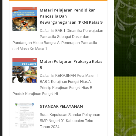
Materi Pelajaran Pendidikan
Pancasila Dan
Kewarganegaraan (PKN) Kelas 9
Daftar Isi BAB 1 Dinamika Perwujudan
Pancasila Sebagai Dasar dan
Pandangan Hidup Bangsa A. Penerapan Pancasila
dari Masa Ke Masa 1....
Materi Pelajaran Prakarya Kelas
9
Daftar Isi KERAJINAN Peta Materi I
BAB 1 Kerajinan Fungsi Hias A.
Prinsip Kerajinan Fungsi Hias B.
Produk Kerajinan Fungsi Hi...
STANDAR PELAYANAN
Surat Keputusan Standar Pelayanan
SMP Negeri 01 Kabupaten Tebo
Tahun 2024