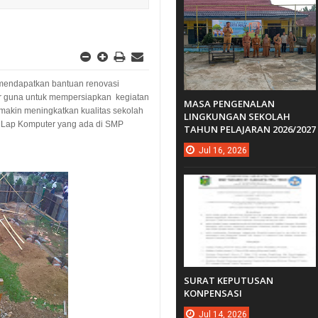
 mendapatkan bantuan renovasi
r guna untuk mempersiapkan kegiatan
MASA PENGENALAN
makin meningkatkan kualitas sekolah
LINGKUNGAN SEKOLAH
n Lap Komputer yang ada di SMP
TAHUN PELAJARAN 2026/2027
Jul
16,
2026
SURAT KEPUTUSAN
KONPENSASI
Jul
14,
2026