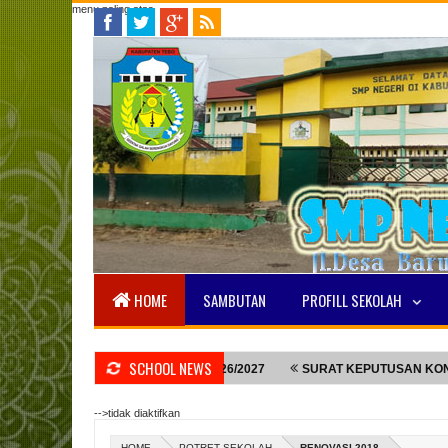
menu paling atas
HOME
SAMBUTAN
PROFILL SEKOLAH
SCHOOL NEWS
 TAHUN PELAJARAN 2026/2027
SURAT KEPUTUSAN KONPENSASI
-->tidak diaktifkan
HOME
POTRET SEKOLAH
RENOVASI 2018